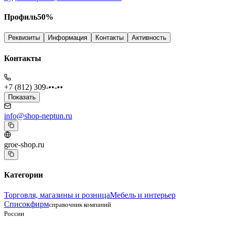
Профиль
50
%
Реквизиты
Информация
Контакты
Активность
Контакты
+7 (812) 309-••-••
Показать
info@shop-neptun.ru
groe-shop.ru
Категории
Торговля, магазины и розница
Мебель и интерьер
Списокфирм
справочник компаний
России