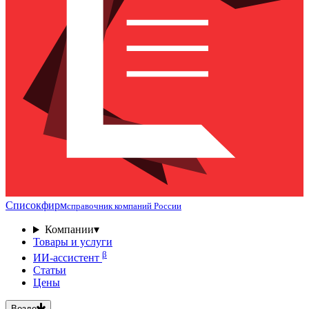
Списокфирм
справочник компаний России
Компании
▾
Товары и услуги
β
ИИ-ассистент
Статьи
Цены
Везде