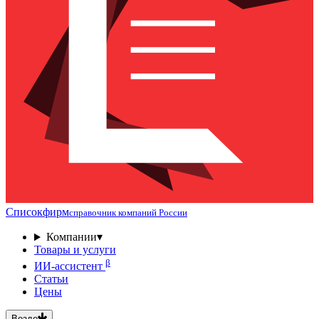
Списокфирм
справочник компаний России
Компании
▾
Товары и услуги
β
ИИ-ассистент
Статьи
Цены
Везде