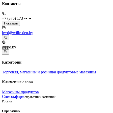
Контакты
+7 (375) 173-••-••
Показать
bwd@willesden.by
gippo.by
Категории
Торговля, магазины и розница
Продуктовые магазины
Ключевые слова
Магазины продуктов
Списокфирм
справочник компаний
России
Справочник