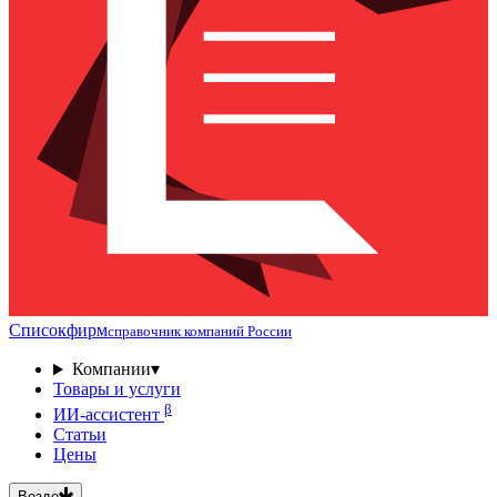
Списокфирм
справочник компаний России
Компании
▾
Товары и услуги
β
ИИ-ассистент
Статьи
Цены
Везде