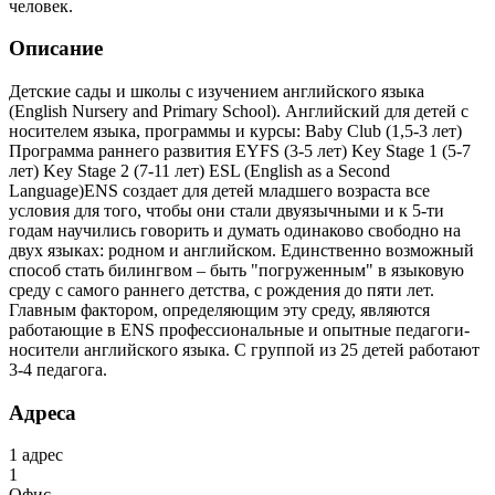
человек.
Описание
Детские сады и школы с изучением английского языка
(English Nursery and Primary School). Английский для детей с
носителем языка, программы и курсы: Baby Club (1,5-3 лет)
Программа раннего развития EYFS (3-5 лет) Key Stage 1 (5-7
лет) Key Stage 2 (7-11 лет) ESL (English as a Second
Language)ENS создает для детей младшего возраста все
условия для того, чтобы они стали двуязычными и к 5-ти
годам научились говорить и думать одинаково свободно на
двух языках: родном и английском. Единственно возможный
способ стать билингвом – быть "погруженным" в языковую
среду с самого раннего детства, с рождения до пяти лет.
Главным фактором, определяющим эту среду, являются
работающие в ENS профессиональные и опытные педагоги-
носители английского языка. С группой из 25 детей работают
3-4 педагога.
Адреса
1
адрес
1
Офис