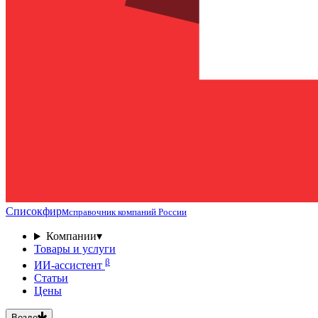
Списокфирм
справочник компаний России
Компании
▾
Товары и услуги
β
ИИ-ассистент
Статьи
Цены
Везде