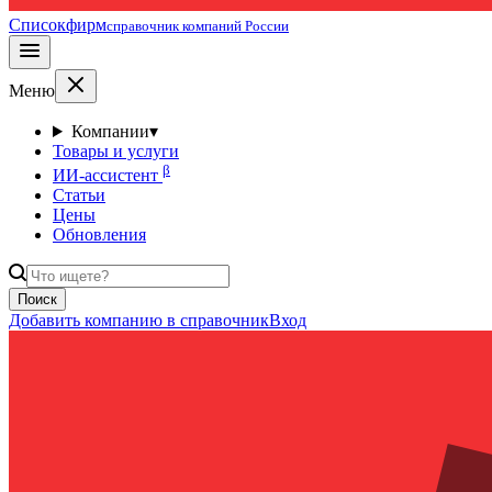
Списокфирм
справочник компаний России
Меню
Компании
▾
Товары и услуги
β
ИИ-ассистент
Статьи
Цены
Обновления
Поиск
Добавить компанию в справочник
Вход