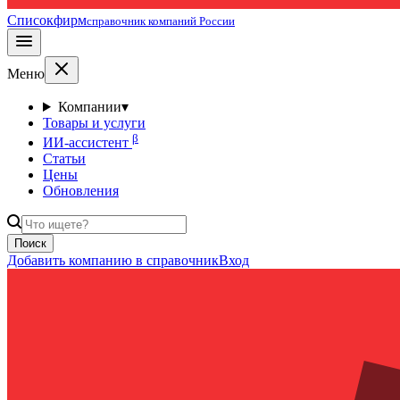
Списокфирм
справочник компаний России
Меню
Компании
▾
Товары и услуги
β
ИИ-ассистент
Статьи
Цены
Обновления
Поиск
Добавить компанию в справочник
Вход