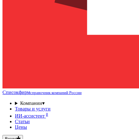
Списокфирм
справочник компаний России
Компании
▾
Товары и услуги
β
ИИ-ассистент
Статьи
Цены
Везде