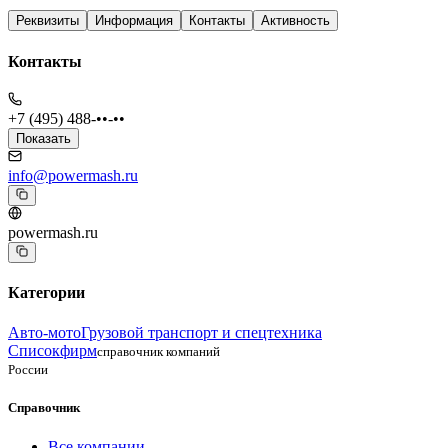
Реквизиты
Информация
Контакты
Активность
Контакты
+7 (495) 488-••-••
Показать
info@powermash.ru
powermash.ru
Категории
Авто-мото
Грузовой транспорт и спецтехника
Списокфирм
справочник компаний
России
Справочник
Все компании