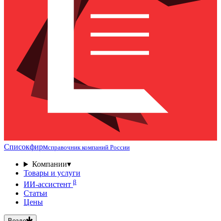
Списокфирм
справочник компаний России
Компании
▾
Товары и услуги
β
ИИ-ассистент
Статьи
Цены
Везде