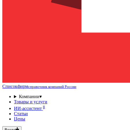
Списокфирм
справочник компаний России
Компании
▾
Товары и услуги
β
ИИ-ассистент
Статьи
Цены
Везде