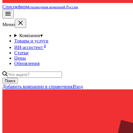
Списокфирм
справочник компаний России
Меню
Компании
▾
Товары и услуги
β
ИИ-ассистент
Статьи
Цены
Обновления
Поиск
Добавить компанию в справочник
Вход