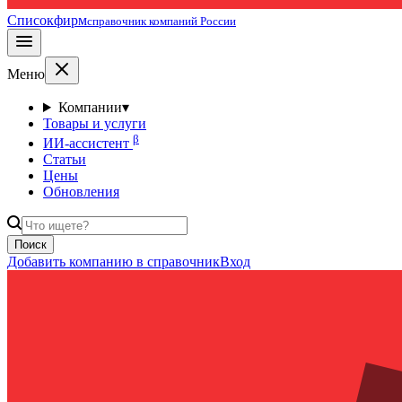
Списокфирм
справочник компаний России
Меню
Компании
▾
Товары и услуги
β
ИИ-ассистент
Статьи
Цены
Обновления
Поиск
Добавить компанию в справочник
Вход