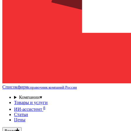
Списокфирм
справочник компаний России
Компании
▾
Товары и услуги
β
ИИ-ассистент
Статьи
Цены
Везде