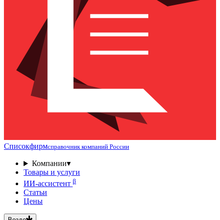
Списокфирм
справочник компаний России
Компании
▾
Товары и услуги
β
ИИ-ассистент
Статьи
Цены
Везде